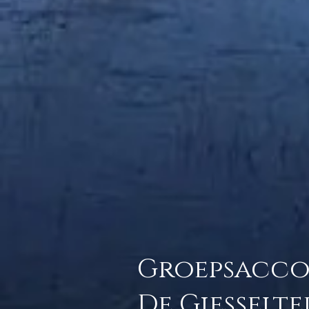
Groepsacc
De Giesselt