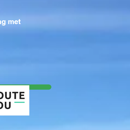
ng met
ou.com