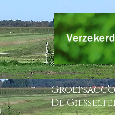
Groepsacc
De Giesselt